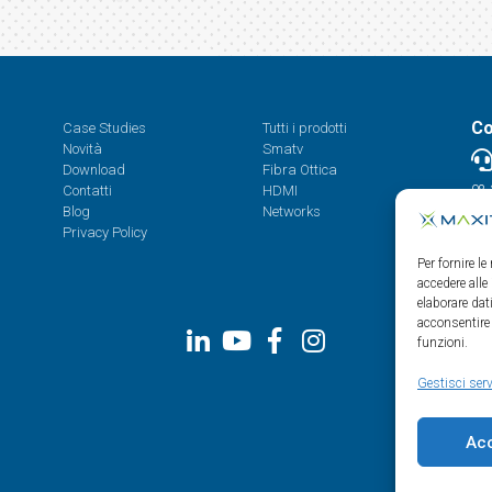
Co
Case Studies
Tutti i prodotti
Novità
Smatv
Download
Fibra Ottica
Contatti
HDMI
08.
Blog
Networks
Privacy Policy
Per fornire l
accedere alle
elaborare da
acconsentire 
funzioni.
Gestisci serv
Ac