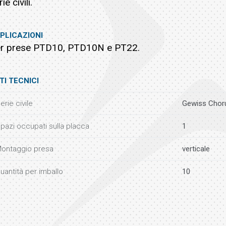
ie civili.
PLICAZIONI
r prese PTD10, PTD10N e PT22.
TI TECNICI
erie civile
Gewiss Choru
pazi occupati sulla placca
1
ontaggio presa
verticale
uantità per imballo
10