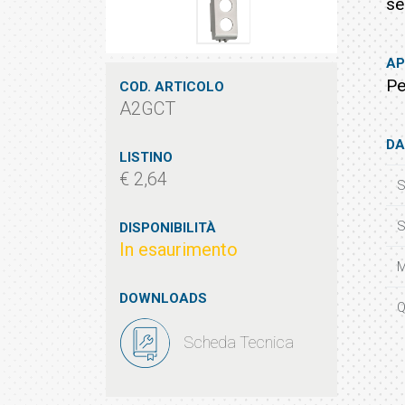
ser
AP
Pe
COD. ARTICOLO
A2GCT
DA
LISTINO
€ 2,64
S
S
DISPONIBILITÀ
In esaurimento
M
DOWNLOADS
Q
Scheda Tecnica