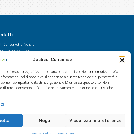
ntatti
Dal Lunedì al Venerdì,
30 - 12.30 / 14 - 18
Gestisci Consenso
0522/909701
0522/909748
e migliori esperienze, utilizziamo tecnologie come i cookie per memorizzare e/o
info@maxital.it
 informazioni del dispositivo. Il consenso a queste tecnologie ci permetterà di
ti come il comportamento di navigazione o ID unici su questo sito. Non
o ritirare il consenso può influire negativamente su alcune caratteristiche e
izi
cetta
Nega
Visualizza le preferenze