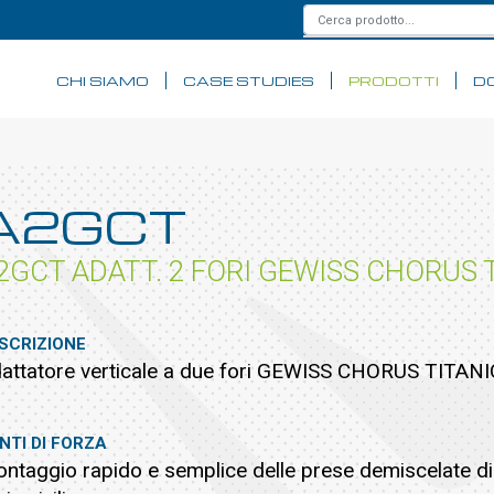
CHI SIAMO
CASE STUDIES
PRODOTTI
D
A2GCT
2GCT ADATT. 2 FORI GEWISS CHORUS 
SCRIZIONE
attatore verticale a due fori GEWISS CHORUS TITAN
NTI DI FORZA
ntaggio rapido e semplice delle prese demiscelate dir