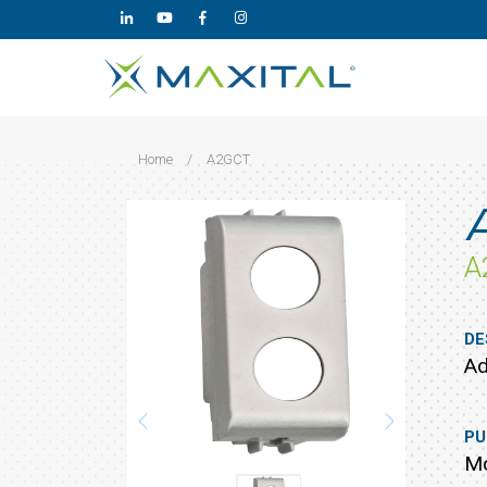
Home
/
A2GCT
A
DE
Ad
PU
Mo