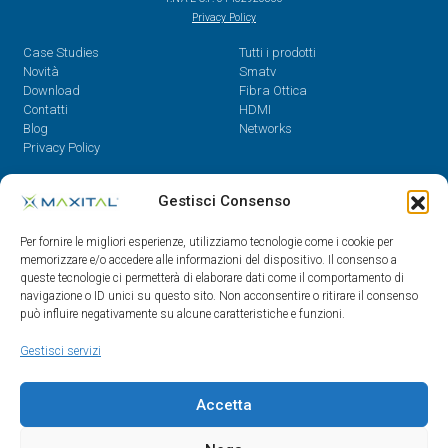
Privacy Policy
Case Studies
Tutti i prodotti
Novità
Smatv
Download
Fibra Ottica
Contatti
HDMI
Blog
Networks
Privacy Policy
Contatti
Gestisci Consenso
Dal Lunedì al Venerdì,
Per fornire le migliori esperienze, utilizziamo tecnologie come i cookie per
08.30 - 12.30 / 14 - 18
memorizzare e/o accedere alle informazioni del dispositivo. Il consenso a
queste tecnologie ci permetterà di elaborare dati come il comportamento di
0522/909701
navigazione o ID unici su questo sito. Non acconsentire o ritirare il consenso
0522/909748
può influire negativamente su alcune caratteristiche e funzioni.
info@maxital.it
Gestisci servizi
Accetta