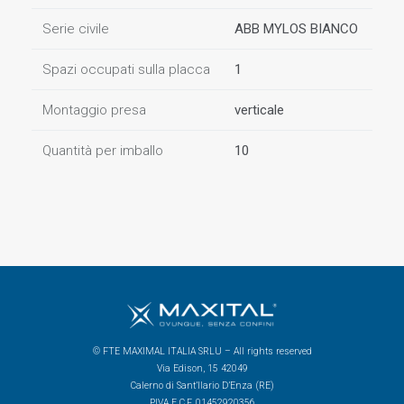
Serie civile
ABB MYLOS BIANCO
Spazi occupati sulla placca
1
Montaggio presa
verticale
Quantità per imballo
10
© FTE MAXIMAL ITALIA SRLU – All rights reserved
Via Edison, 15 42049
Calerno di Sant’Ilario D’Enza (RE)
P.IVA E C.F. 01452920356