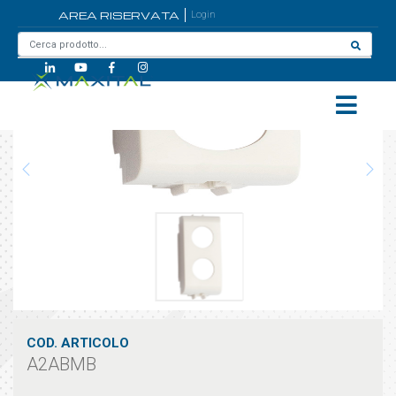
AREA RISERVATA
Login
Home
/
A2ABMB
COD. ARTICOLO
A2ABMB