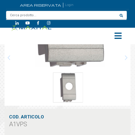
AREA RISERVATA
Login
Home
/
A1VPS
COD. ARTICOLO
A1VPS