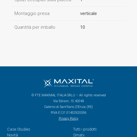
Montaggio presa
verticale
Quantità per imballo
10
© FTE MAXIMAL ITALIA SRLU – All rights reserved
Via Edison, 15 42049
Calerno di Sant’Ilario D’Enza (RE)
P.IVA E C.F. 01452920356
Privacy Policy
Case Studies
Tutti i prodotti
Novità
Smatv