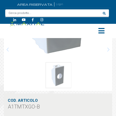
AREA RISERVATA
Login
Home
/
A1TMTXGO-B
COD. ARTICOLO
A1TMTXGO-B