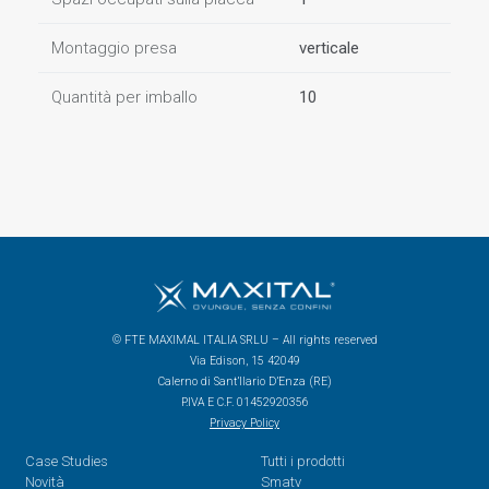
Montaggio presa
verticale
Quantità per imballo
10
© FTE MAXIMAL ITALIA SRLU – All rights reserved
Via Edison, 15 42049
Calerno di Sant’Ilario D’Enza (RE)
P.IVA E C.F. 01452920356
Privacy Policy
Case Studies
Tutti i prodotti
Novità
Smatv