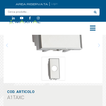
AREA RISERVATA
Login
Home
/
A1TAXC
COD. ARTICOLO
A1TAXC