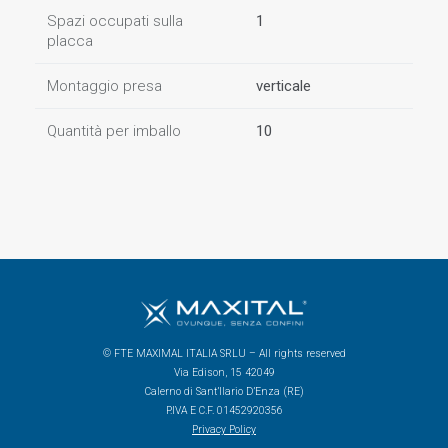
Spazi occupati sulla
1
placca
Montaggio presa
verticale
Quantità per imballo
10
© FTE MAXIMAL ITALIA SRLU – All rights reserved
Via Edison, 15 42049
Calerno di Sant’Ilario D’Enza (RE)
P.IVA E C.F. 01452920356
Privacy Policy