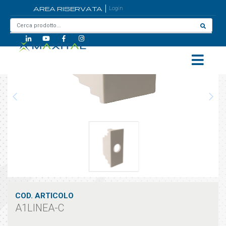
AREA RISERVATA
Login
Home
/
A1LINEA-C
COD. ARTICOLO
A1LINEA-C