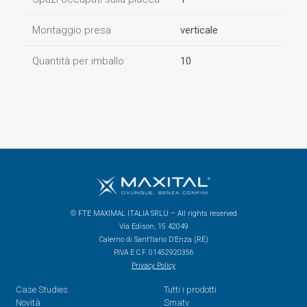
Montaggio presa
verticale
Quantità per imballo
10
© FTE MAXIMAL ITALIA SRLU – All rights reserved
Via Edison, 15 42049
Calerno di Sant’Ilario D’Enza (RE)
P.IVA E C.F. 01452920356
Privacy Policy
Case Studies
Tutti i prodotti
Novità
Smatv