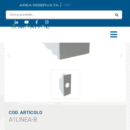
AREA RISERVATA
Login
Home
/
A1LINEA-B
COD. ARTICOLO
A1LINEA-B