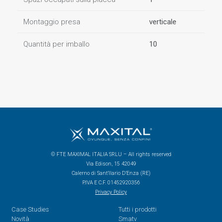
Montaggio presa
verticale
Quantità per imballo
10
© FTE MAXIMAL ITALIA SRLU – All rights reserved
Via Edison, 15 42049
Calerno di Sant’Ilario D’Enza (RE)
P.IVA E C.F. 01452920356
Privacy Policy
Case Studies
Tutti i prodotti
Novità
Smatv