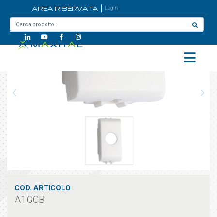
AREA RISERVATA
Login
Home
/
A1GCB
COD. ARTICOLO
A1GCB