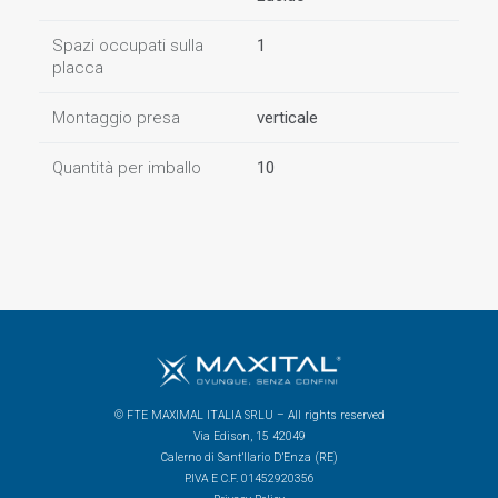
Spazi occupati sulla
1
placca
Montaggio presa
verticale
Quantità per imballo
10
© FTE MAXIMAL ITALIA SRLU – All rights reserved
Via Edison, 15 42049
Calerno di Sant’Ilario D’Enza (RE)
P.IVA E C.F. 01452920356