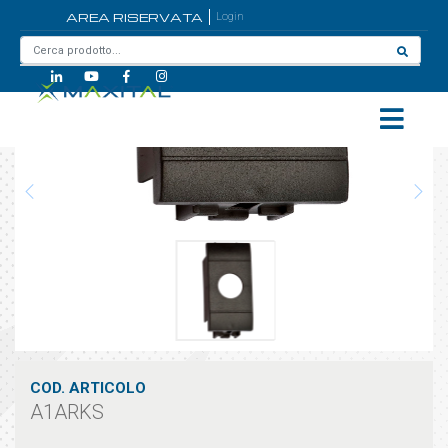
AREA RISERVATA
Login
Home
/
A1ARKS
COD. ARTICOLO
A1ARKS