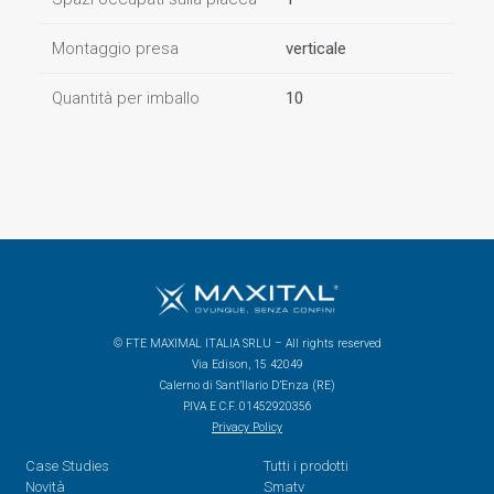
Montaggio presa
verticale
Quantità per imballo
10
© FTE MAXIMAL ITALIA SRLU – All rights reserved
Via Edison, 15 42049
Calerno di Sant’Ilario D’Enza (RE)
P.IVA E C.F. 01452920356
Privacy Policy
Case Studies
Tutti i prodotti
Novità
Smatv