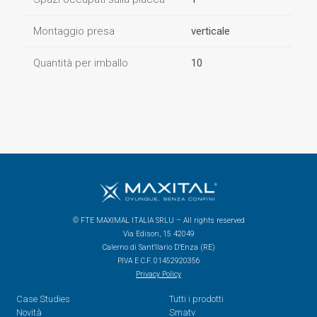
Montaggio presa
verticale
Quantità per imballo
10
© FTE MAXIMAL ITALIA SRLU – All rights reserved
Via Edison, 15 42049
Calerno di Sant’Ilario D’Enza (RE)
P.IVA E C.F. 01452920356
Privacy Policy
Case Studies
Tutti i prodotti
Novità
Smatv