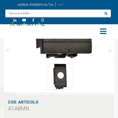
AREA RISERVATA
Login
Home
/
A1ABMN
COD. ARTICOLO
A1ABMN