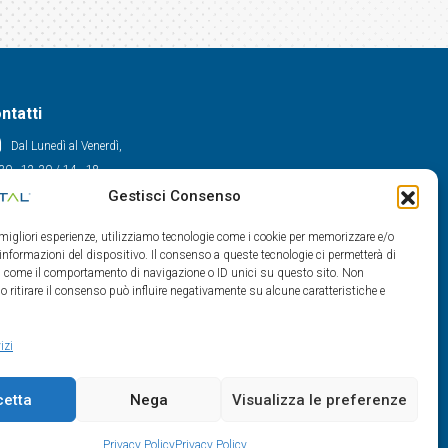
ntatti
Dal Lunedì al Venerdì,
30 - 12.30 / 14 - 18
Gestisci Consenso
0522/909701
0522/909748
e migliori esperienze, utilizziamo tecnologie come i cookie per memorizzare e/o
info@maxital.it
 informazioni del dispositivo. Il consenso a queste tecnologie ci permetterà di
ti come il comportamento di navigazione o ID unici su questo sito. Non
o ritirare il consenso può influire negativamente su alcune caratteristiche e
izi
cetta
Nega
Visualizza le preferenze
Privacy Policy
Privacy Policy