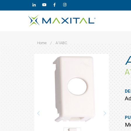
Home
/
A1ABC
A
DE
Ad
PU
Mo