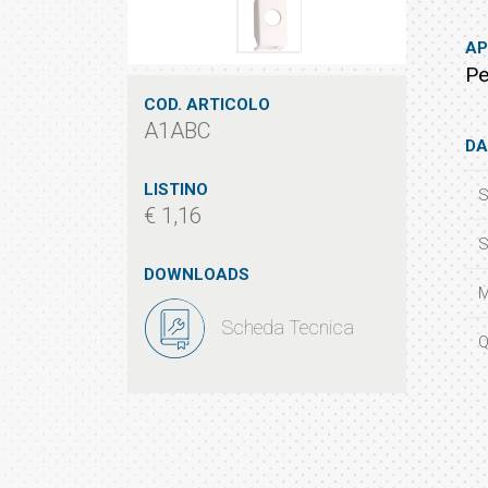
AP
Pe
COD. ARTICOLO
A1ABC
DA
LISTINO
S
€ 1,16
S
DOWNLOADS
M
Scheda Tecnica
Q