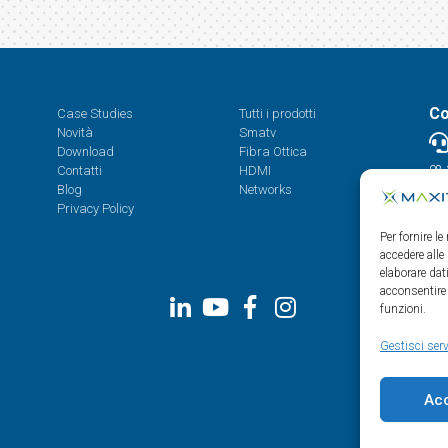
Co
Case Studies
Tutti i prodotti
Novità
Smatv
Download
Fibra Ottica
Contatti
HDMI
08.
Blog
Networks
Privacy Policy
Per fornire l
accedere alle
elaborare da
acconsentire 
funzioni.
Gestisci serv
Ac