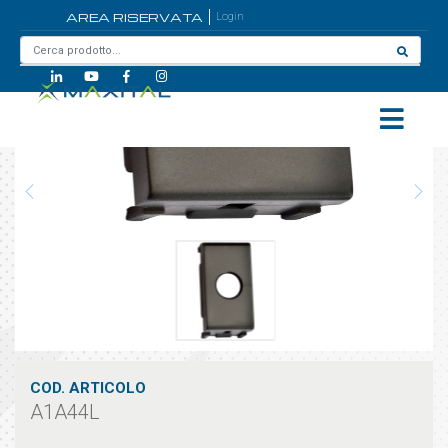
AREA RISERVATA
Login
Home
/
A1A44L
COD. ARTICOLO
A1A44L