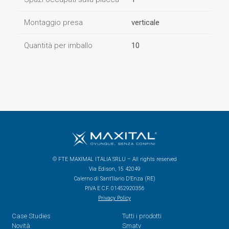
Montaggio presa
verticale
Quantità per imballo
10
© FTE MAXIMAL ITALIA SRLU – All rights reserved
Via Edison, 15 42049
Calerno di Sant’Ilario D’Enza (RE)
P.IVA E C.F. 01452920356
Privacy Policy
Case Studies
Tutti i prodotti
Novità
Smatv