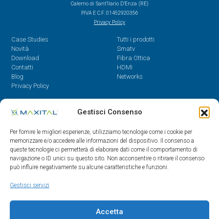
Calerno di Sant’Ilario D’Enza (RE)
P.IVA E C.F. 01452920356
Privacy Policy
Case Studies
Tutti i prodotti
Novità
Smatv
Download
Fibra Ottica
Contatti
HDMI
Blog
Networks
Privacy Policy
Contatti
Gestisci Consenso
Dal Lunedì al Venerdì,
Per fornire le migliori esperienze, utilizziamo tecnologie come i cookie per
08.30 - 12.30 / 14 - 18
memorizzare e/o accedere alle informazioni del dispositivo. Il consenso a
queste tecnologie ci permetterà di elaborare dati come il comportamento di
0522/909701
navigazione o ID unici su questo sito. Non acconsentire o ritirare il consenso
0522/909748
può influire negativamente su alcune caratteristiche e funzioni.
info@maxital.it
Gestisci servizi
Accetta