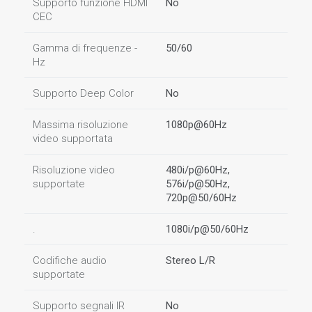
Supporto funzione HDMI
No
CEC
Gamma di frequenze -
50/60
Hz
Supporto Deep Color
No
Massima risoluzione
1080p@60Hz
video supportata
Risoluzione video
480i/p@60Hz,
supportate
576i/p@50Hz,
720p@50/60Hz
.
1080i/p@50/60Hz
Codifiche audio
Stereo L/R
supportate
Supporto segnali IR
No