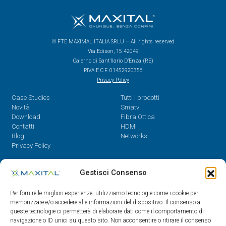
© FTE MAXIMAL ITALIA SRLU – All rights reserved
Via Edison, 15 42049
Calerno di Sant’Ilario D’Enza (RE)
P.IVA E C.F. 01452920356
Privacy Policy
Case Studies
Tutti i prodotti
Novità
Smatv
Download
Fibra Ottica
Contatti
HDMI
Blog
Networks
Privacy Policy
Contatti
Gestisci Consenso
Dal Lunedì al Venerdì,
Per fornire le migliori esperienze, utilizziamo tecnologie come i cookie per
08.30 - 12.30 / 14 - 18
memorizzare e/o accedere alle informazioni del dispositivo. Il consenso a
queste tecnologie ci permetterà di elaborare dati come il comportamento di
0522/909701
navigazione o ID unici su questo sito. Non acconsentire o ritirare il consenso