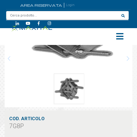
AREA RISERVATA
Login
Home
/
7G8P
COD. ARTICOLO
7G8P