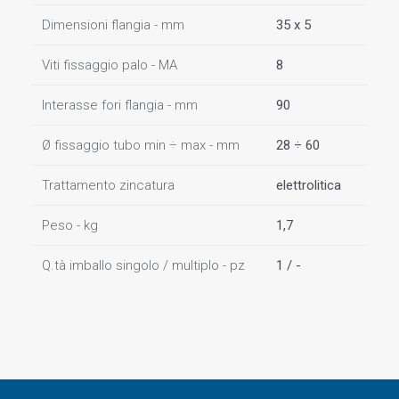
Dimensioni flangia - mm
35 x 5
Viti fissaggio palo - MA
8
Interasse fori flangia - mm
90
Ø fissaggio tubo min ÷ max - mm
28 ÷ 60
Trattamento zincatura
elettrolitica
Peso - kg
1,7
Q.tà imballo singolo / multiplo - pz
1 / -