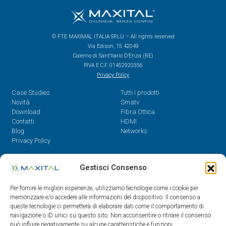
© FTE MAXIMAL ITALIA SRLU – All rights reserved
Via Edison, 15 42049
Calerno di Sant’Ilario D’Enza (RE)
P.IVA E C.F. 01452920356
Privacy Policy
Case Studies
Tutti i prodotti
Novità
Smatv
Download
Fibra Ottica
Contatti
HDMI
Blog
Networks
Privacy Policy
Contatti
Gestisci Consenso
Dal Lunedì al Venerdì,
Per fornire le migliori esperienze, utilizziamo tecnologie come i cookie per
08.30 - 12.30 / 14 - 18
memorizzare e/o accedere alle informazioni del dispositivo. Il consenso a
queste tecnologie ci permetterà di elaborare dati come il comportamento di
0522/909701
navigazione o ID unici su questo sito. Non acconsentire o ritirare il consenso
0522/909748
può influire negativamente su alcune caratteristiche e funzioni.