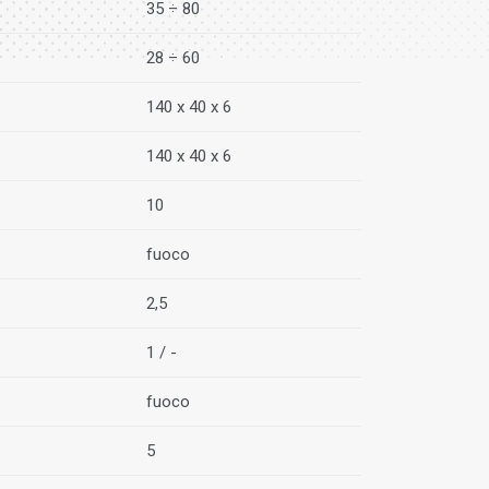
35 ÷ 80
28 ÷ 60
140 x 40 x 6
140 x 40 x 6
10
fuoco
2,5
1 / -
fuoco
5