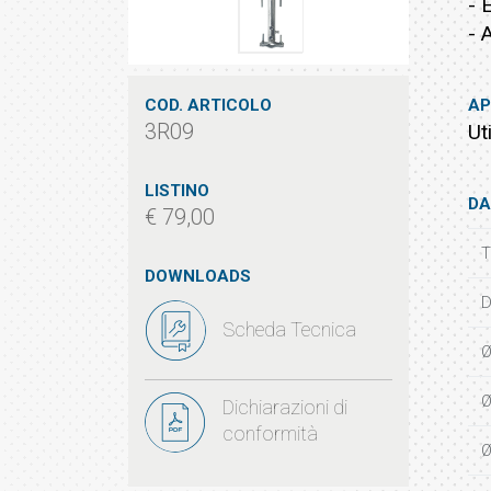
- 
- 
COD. ARTICOLO
AP
3R09
Ut
LISTINO
DA
€ 79,00
T
DOWNLOADS
D
Scheda Tecnica
Ø
Ø
Dichiarazioni di
conformità
Ø