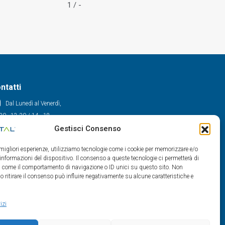
1 / -
ntatti
Dal Lunedì al Venerdì,
30 - 12.30 / 14 - 18
Gestisci Consenso
0522/909701
0522/909748
e migliori esperienze, utilizziamo tecnologie come i cookie per memorizzare e/o
info@maxital.it
 informazioni del dispositivo. Il consenso a queste tecnologie ci permetterà di
ti come il comportamento di navigazione o ID unici su questo sito. Non
o ritirare il consenso può influire negativamente su alcune caratteristiche e
izi