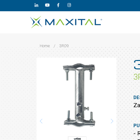
Home
/
3R09
3
DE
Za
PU
- 