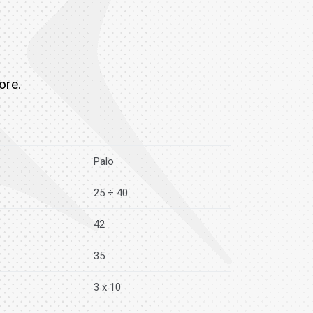
tore.
Palo
25 ÷ 40
42
35
3 x 10