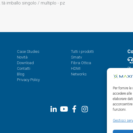
.tà imballo singolo / multiplo - pz
Co
Case Studies
Tutti i prodotti
Novità
Smatv
Download
Fibra Ottica
Contatti
HDMI
08.
Blog
Networks
Privacy Policy
Per fornire l
accedere alle
elaborare da
acconsentire 
funzioni.
Gestisci serv