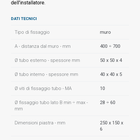
dell'installatore.
DATI TECNICI
Tipo di fissaggio
muro
A - distanza dal muro - mm
400 ÷ 700
Ø tubo esterno - spessore mm
50 x 50 x 4
Ø tubo interno - spessore mm
40 x 40 x 5
Ø viti di fissaggio tubo - MA
10
Ø fissaggio tubo lato B min ÷ max -
28 ÷ 60
mm
Dimensioni piastra - mm
250 x 150 x
6