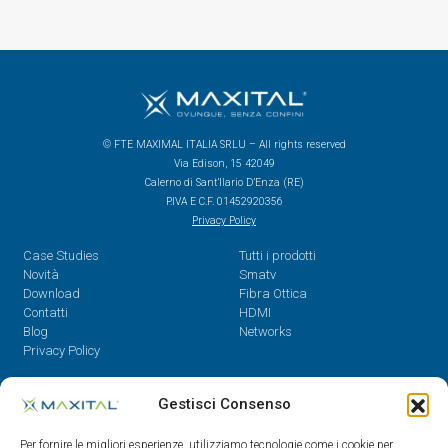
© FTE MAXIMAL ITALIA SRLU – All rights reserved
Via Edison, 15 42049
Calerno di Sant’Ilario D’Enza (RE)
P.IVA E C.F. 01452920356
Privacy Policy
Case Studies
Tutti i prodotti
Novità
Smatv
Download
Fibra Ottica
Contatti
HDMI
Blog
Networks
Privacy Policy
Contatti
Gestisci Consenso
Dal Lunedì al Venerdì,
Per fornire le migliori esperienze, utilizziamo tecnologie come i cookie per