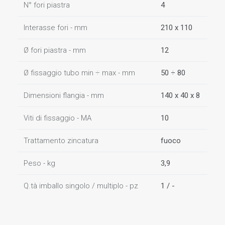
N° fori piastra
4
Interasse fori - mm
210 x 110
Ø fori piastra - mm
12
Ø fissaggio tubo min ÷ max - mm
50 ÷ 80
Dimensioni flangia - mm
140 x 40 x 8
Viti di fissaggio - MA
10
Trattamento zincatura
fuoco
Peso - kg
3,9
Q.tà imballo singolo / multiplo - pz
1 / -