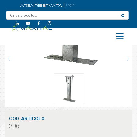
AREA RISERVATA
Login
Home
/
306
COD. ARTICOLO
306