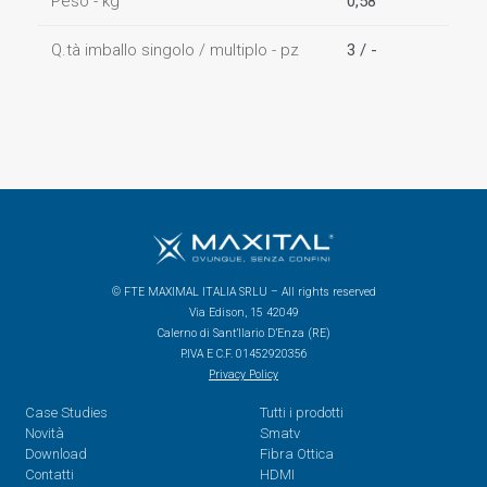
Peso - kg
0,58
Q.tà imballo singolo / multiplo - pz
3 / -
© FTE MAXIMAL ITALIA SRLU – All rights reserved
Via Edison, 15 42049
Calerno di Sant’Ilario D’Enza (RE)
P.IVA E C.F. 01452920356
Privacy Policy
Case Studies
Tutti i prodotti
Novità
Smatv
Download
Fibra Ottica
Contatti
HDMI