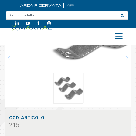
AREA RISERVATA
Login
Home
/
216
COD. ARTICOLO
216