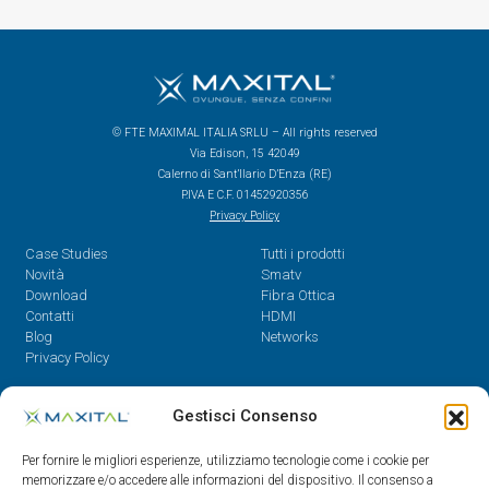
© FTE MAXIMAL ITALIA SRLU – All rights reserved
Via Edison, 15 42049
Calerno di Sant’Ilario D’Enza (RE)
P.IVA E C.F. 01452920356
Privacy Policy
Case Studies
Tutti i prodotti
Novità
Smatv
Download
Fibra Ottica
Contatti
HDMI
Blog
Networks
Privacy Policy
Contatti
Gestisci Consenso
Dal Lunedì al Venerdì,
Per fornire le migliori esperienze, utilizziamo tecnologie come i cookie per
08.30 - 12.30 / 14 - 18
memorizzare e/o accedere alle informazioni del dispositivo. Il consenso a