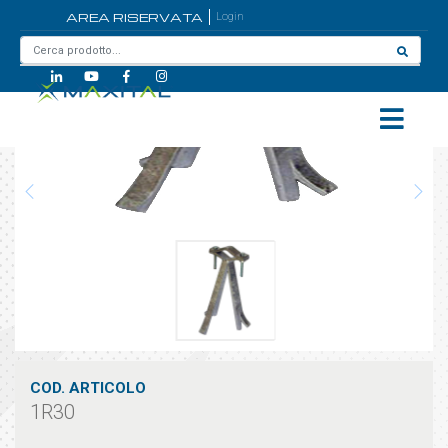
AREA RISERVATA
Login
Home
/
1R30
COD. ARTICOLO
1R30