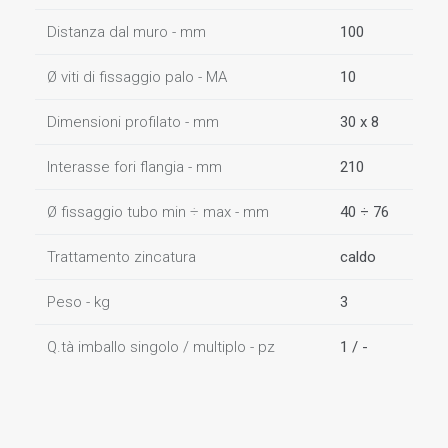
Distanza dal muro - mm
100
Ø viti di fissaggio palo - MA
10
Dimensioni profilato - mm
30 x 8
Interasse fori flangia - mm
210
Ø fissaggio tubo min ÷ max - mm
40 ÷ 76
Trattamento zincatura
caldo
Peso - kg
3
Q.tà imballo singolo / multiplo - pz
1 / -