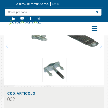
AREA RISERVATA
Login
Home
/
002
COD. ARTICOLO
002