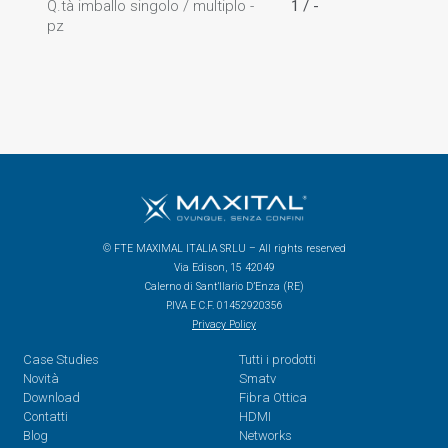
Q.tà imballo singolo / multiplo -
1 / -
pz
© FTE MAXIMAL ITALIA SRLU – All rights reserved
Via Edison, 15 42049
Calerno di Sant’Ilario D’Enza (RE)
P.IVA E C.F. 01452920356
Privacy Policy
Case Studies
Tutti i prodotti
Novità
Smatv
Download
Fibra Ottica
Contatti
HDMI
Blog
Networks