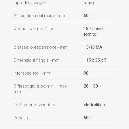
Tipo di fissaggio
muro
A - distanza dal muro - mm
50
Ø tondino - mm / tipo
18 / pieno
tornito
Ø tassello espansione - mm
15-10 MA
Dimensioni flangia - mm
115 x 35 x 5
Interasse fori - mm
90
Ø fissaggio tubo min ÷ max -
28 ÷ 60
mm
Trattamento zincatura
elettrolitica
Peso - g
600