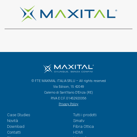
© FTE MAXIMAL ITALIA SRLU – All rights reserved
Via Edison, 15 42049
Calerno di Sant’Ilario D’Enza (RE)
P.IVA E C.F. 01452920356
Privacy Policy
Case Studies
Tutti i prodotti
Novità
Smatv
Download
Fibra Ottica
Contatti
HDMI