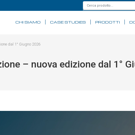
CHI SIAMO
CASE STUDIES
PRODOTTI
D
zione dal 1° Giugno 2026
zione – nuova edizione dal 1° G