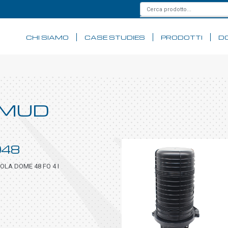
CHI SIAMO
CASE STUDIES
PRODOTTI
D
: MUD
048
LA DOME 48 FO 4 I